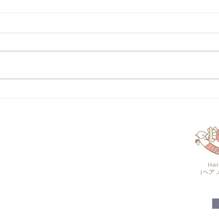
Hai
（ヘア 